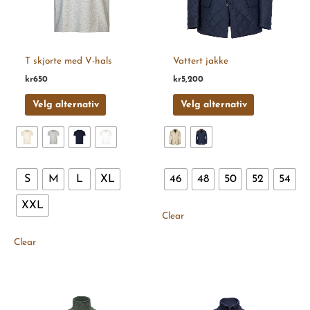
kan
kan
velges
velges
på
på
produktsiden
produktsiden
T skjorte med V-hals
Vattert jakke
kr
650
kr
5,200
Velg alternativ
Velg alternativ
S
M
L
XL
46
48
50
52
54
XXL
Clear
Clear
Dette
Dette