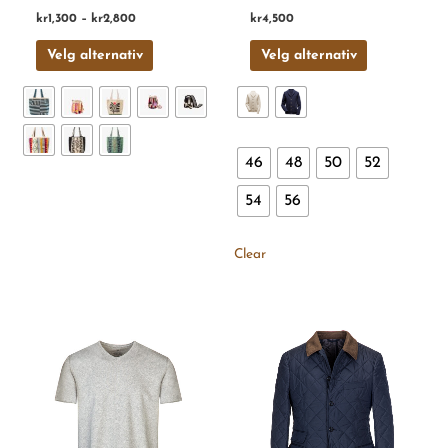
kr
1,300
–
kr
2,800
kr
4,500
Velg alternativ
Velg alternativ
46
48
50
52
54
56
Clear
Dette
Dette
produktet
produktet
har
har
flere
flere
varianter.
varianter.
Alternativene
Alternativen