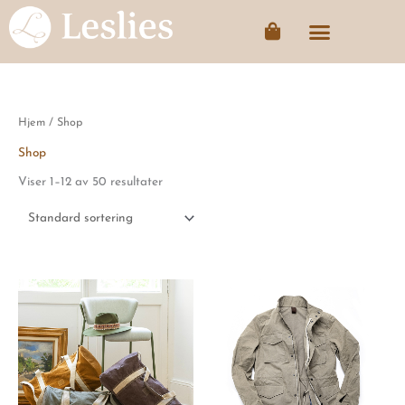
Hopp
Handlekurv
rett
til
innholdet
Hjem
/ Shop
Shop
Viser 1–12 av 50 resultater
Dette
Dette
produktet
produktet
har
har
flere
flere
varianter.
varianter.
Alternativene
Alternativen