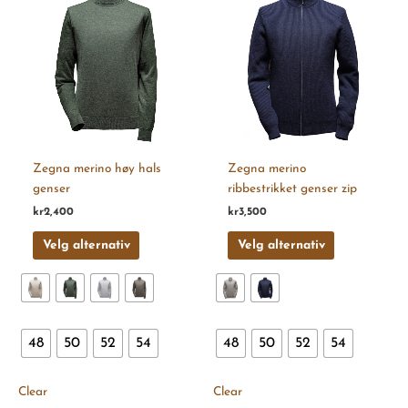
produktet
produktet
har
har
flere
flere
varianter.
varianter.
Alternativene
Alternativen
kan
kan
velges
velges
på
på
produktsiden
produktsiden
Zegna merino høy hals
Zegna merino
genser
ribbestrikket genser zip
kr
2,400
kr
3,500
Velg alternativ
Velg alternativ
48
50
52
54
48
50
52
54
Clear
Clear