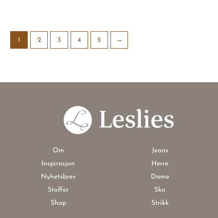
1
2
3
4
5
→
Om
Jeans
Inspirasjon
Herre
Nyhetsbrev
Dame
Stoffer
Sko
Shop
Strikk