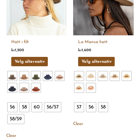
varianter.
varianter.
Alternativene
Alternativen
kan
kan
velges
velges
på
på
produktsiden
produktsiden
Hatt i filt
La Mansa hatt
kr
1,500
kr
1,600
Velg alternativ
Velg alternativ
56
58
60
56/57
57
56
58
58/59
Clear
Clear