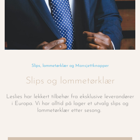
Slips, lommetørklær og Mansjettknapper
Slips og lommetørklær
Leslies har lekkert tilbehør fra eksklusive leverandører
i Europa. Vi har alltid på lager et utvalg slips og
lommetørklær etter sesong.