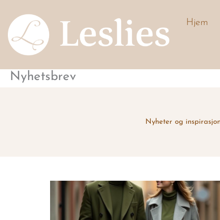
Hopp
rett
Hjem
til
innholdet
Nyhetsbrev
Nyheter og inspirasjo