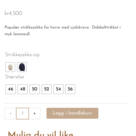
kr
4,500
Populær strikkejakke for herre med sjalskrave. Dobbelttrikket i
myk lammeull.
Strikkejakke
Strikkejakke-zip
antall
Størrelse
46
48
50
52
54
56
-
+
Legg i handlekurv
Mulig du vil like..