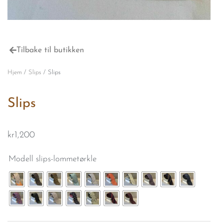
Tilbake til butikken
Hjem
/
Slips
/ Slips
Slips
kr
1,200
Slips
Modell slips-lommetørkle
antall