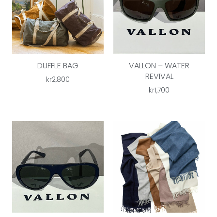
DUFFLE BAG
VALLON – WATER
REVIVAL
kr
2,800
kr
1,700
Prisområ
kr1,600
til
kr1,800