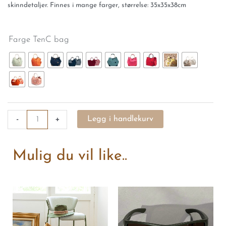
kr2,400.
kr2,000.
skinndetaljer. Finnes i mange farger, størrelse: 35x35x38cm
Bag
Farge TenC bag
i
kanvas
-
medium
antall
-
+
Legg i handlekurv
Mulig du vil like..