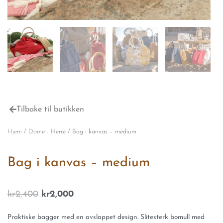
Tilbake til butikken
Hjem
/
Dame - Herre
/ Bag i kanvas – medium
Bag i kanvas – medium
Opprinnelig
Nåværende
kr
2,400
kr
2,000
pris
pris
var:
er:
Praktiske bagger med en avslappet design. Slitesterk bomull med