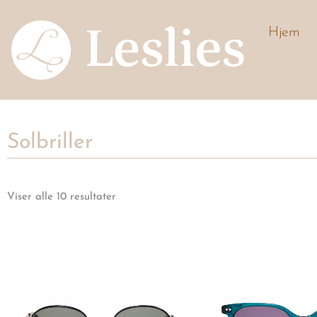
Hopp
rett
Hjem
til
innholdet
Solbriller
Viser alle 10 resultater