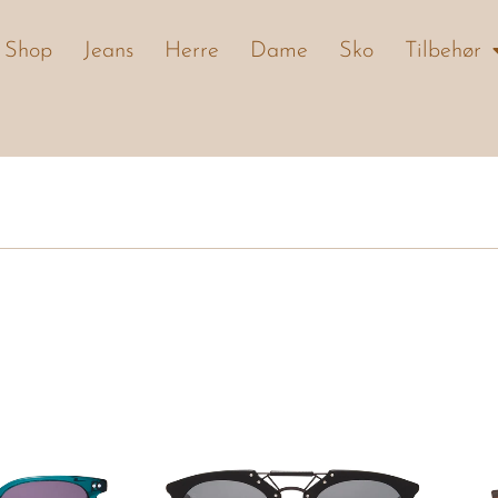
Shop
Jeans
Herre
Dame
Sko
Tilbehør
Dette
produktet
har
flere
varianter.