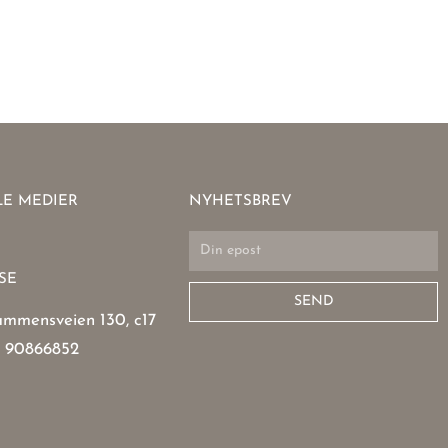
LE MEDIER
NYHETSBREV
Email
SE
SEND
mmensveien 130, c17
 90866852